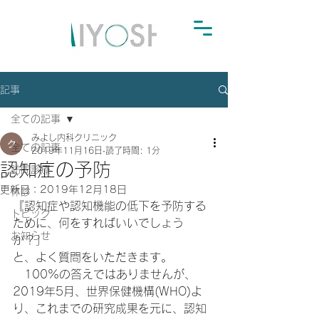
記事
全ての記事
みよし内科クリニック
全ての記事
2019年11月16日
読了時間: 1分
認知症の予防
訪問診療
更新日：
2019年12月18日
休診
『認知症や認知機能の低下を予防する
トピック
ために、何をすればいいでしょう
お知らせ
か？」
と、よく質問をいただきます。
　100%の答えではありませんが、
2019年5月、世界保健機構(WHO)よ
り、これまでの研究成果を元に、認知