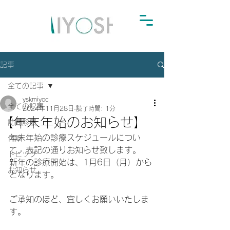
記事
全ての記事
yskmiyoc
全ての記事
2024年11月28日
読了時間: 1分
【年末年始のお知らせ】
訪問診療
年末年始の診療スケジュールについ
休診
て、表記の通りお知らせ致します。
トピック
新年の診療開始は、1月6日（月）から
お知らせ
となります。
ご承知のほど、宜しくお願いいたしま
す。