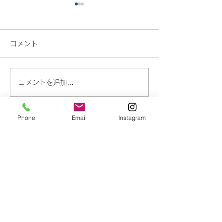
コメント
【休診のお知らせ】
【休診のお知ら
コメントを追加…
Phone
Email
Instagram
​予約・問い合わせ
0154-39-0344