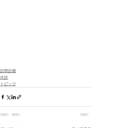
訪問診療
休診
トピック