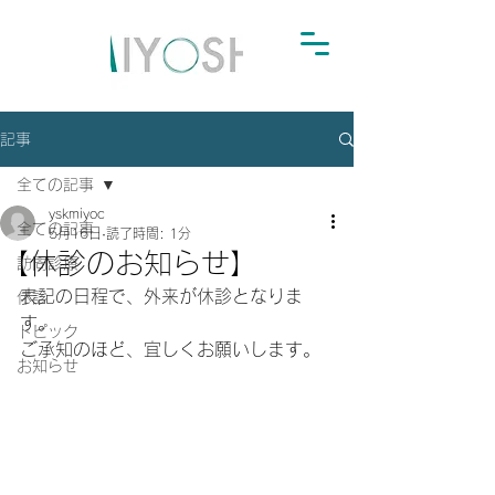
記事
全ての記事
yskmiyoc
全ての記事
5月16日
読了時間: 1分
【休診のお知らせ】
訪問診療
表記の日程で、外来が休診となりま
休診
す。
トピック
ご承知のほど、宜しくお願いします。
お知らせ