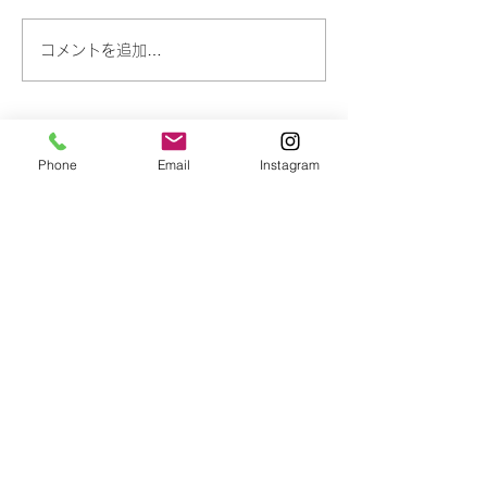
【休診のお知らせ】
【休診のお知ら
コメントを追加…
​予約・問い合わせ
Phone
Email
Instagram
0154-39-0344