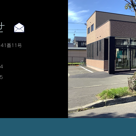
せ
41番11号
4
5