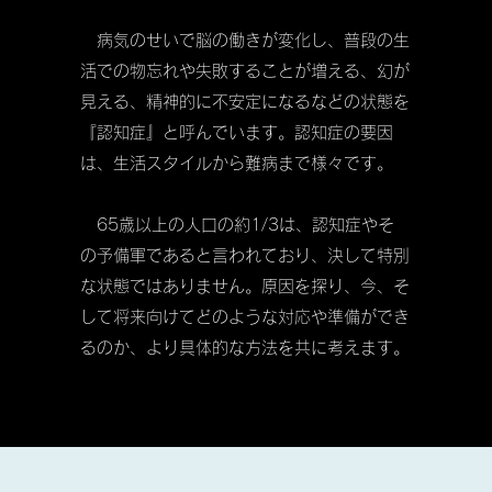
病気のせいで脳の働きが変化し、普段の生
活での物忘れや失敗することが増える、幻が
見える、精神的に不安定になるなどの状態を
『認知症』と呼んでいます。認知症の要因
は、生活スタイルから難病まで様々です。
65歳以上の人口の約1/3は、認知症やそ
の予備軍であると言われており、決して特別
な状態ではありません。原因を探り、今、そ
して将来向けてどのような対応や準備ができ
るのか、より具体的な方法を共に考えます。