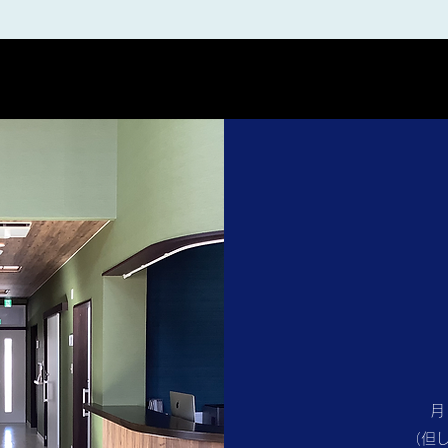
月
（但し