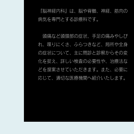
『脳神経内科』は、脳や脊髄、神経、筋肉の
病気を専門とする診療科です。
頭痛など頭頸部の症状、手足の痛みやしび
れ、喋りにくさ、ふらつきなど、局所や全身
の症状について、主に問診と診察からその変
化を捉え、詳しい検査の必要性や、治療法な
どを提案させていただきます。また、必要に
応じて、適切な医療機関へ紹介いたします。